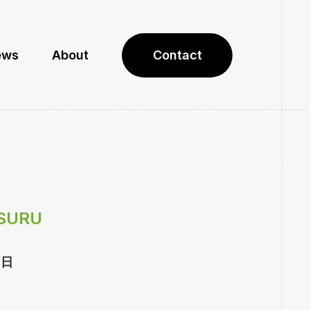
ews
About
Contact
SURU
0日