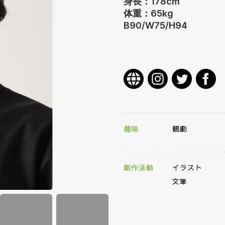
身長：178cm
体重：65kg
B90/W75/H94
趣味
観劇
創作活動
イラスト
文筆