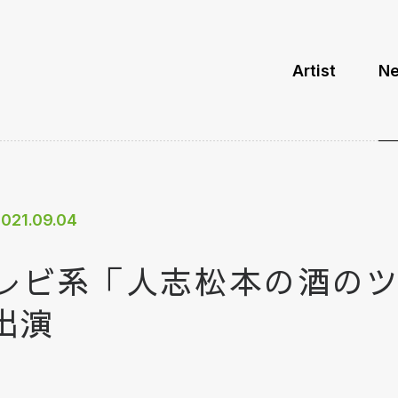
Artist
N
021.09.04
レビ系「人志松本の酒の
出演