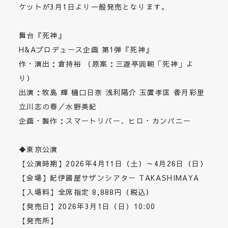
ケットが3月1日より一般発売となります。
舞台『死神』
H&Aプロデュース企画 第1弾『死神』
作・演出：倉持裕 （原案：三遊亭圓朝「死神」よ
り）
出演：牧島 輝 樋口日奈 浅利陽介 玉置孝匡 香月彩里
立川志の春／水野美紀
企画・製作：スマートリバー、ヒロ・カンパニー
◆東京公演
【公演時期】2026年4月11日（土）～4月26日（日）
【会場】紀伊國屋サザンシアター TAKASHIMAYA
【入場料】全席指定 8,888円（税込）
【発売日】2026年3月1日（日）10:00
【発売所】