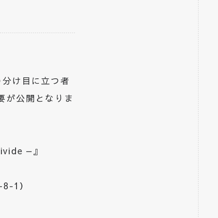
の分け目に立つ者
ル・概要が公開となりま
vide —』
8-1）