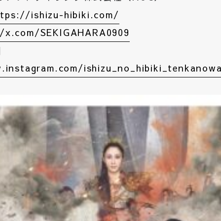
tps://ishizu-hibiki.com/
//x.com/SEKIGAHARA0909
m】
.instagram.com/ishizu_no_hibiki_tenkanow