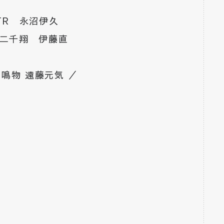
TR 永沼伊久
二千翔 伊藤直
鳴物 遠藤元気 ／