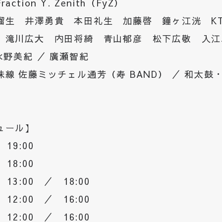
ction Y. Zenith（FyZ）
瑠生 井澤勇貴 本田礼生 加藤啓 鐘ヶ江洸 K
 滝川広大 内田将綺 青山郁彦 松下広敬 入江
水野美紀 ／ 廣瀬智紀
線 佐藤ミッチェル通芳（寿 BAND） ／ 和太鼓・
ュール】
19:00
18:00
13:00 ／ 18:00
12:00 ／ 16:00
12:00 ／ 16:00