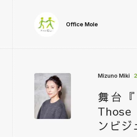
Office Mole
Mizuno Miki
2
舞台『
Those
ンビジ