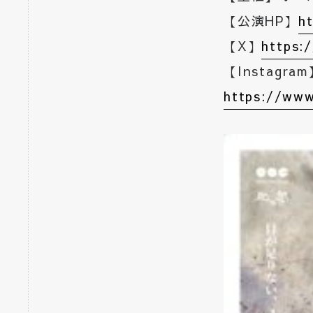
【公演HP】
ht
【X】
https:
【Instagra
https://www