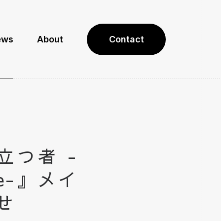
ews
About
Contact
立つ者 -
vide-』メイ
せ