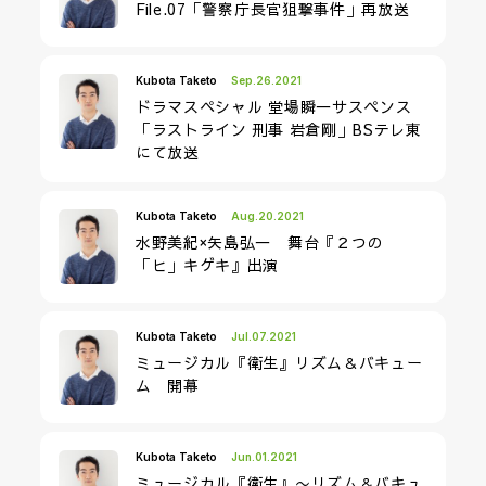
File.07「警察庁長官狙撃事件」再放送
Kubota Taketo
Sep.26.2021
ドラマスペシャル 堂場瞬一サスペンス
「ラストライン 刑事 岩倉剛」BSテレ東
にて放送
Kubota Taketo
Aug.20.2021
水野美紀×矢島弘一 舞台『２つの
「ヒ」キゲキ』出演
Kubota Taketo
Jul.07.2021
ミュージカル『衛生』リズム＆バキュー
ム 開幕
Kubota Taketo
Jun.01.2021
ミュージカル『衛生』〜リズム＆バキュ